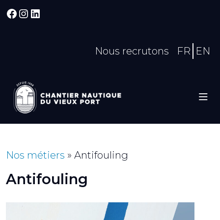
Facebook
Instagram
LinkedIn
Nous recrutons
FR
EN
Nos métiers
»
Antifouling
Antifouling