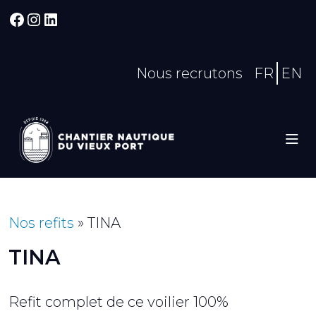
Facebook
Instagram
LinkedIn
Nous recrutons
FR
EN
Nos refits
»
TINA
TINA
Refit complet de ce voilier 100%