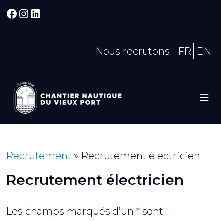
Facebook
Instagram
LinkedIn
Nous recrutons
FR
EN
Recrutement
»
Recrutement électricien
Recrutement électricien
Les champs marqués d’un
*
sont